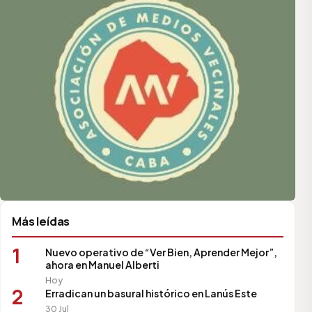
Más leídas
1
Nuevo operativo de “Ver Bien, Aprender Mejor”,
ahora en Manuel Alberti
Hoy
2
Erradican un basural histórico en Lanús Este
30 Jul