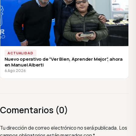
ACTUALIDAD
Nuevo operativo de “Ver Bien, Aprender Mejor”, ahora
en Manuel Alberti
6 Ago 2026
Comentarios (0)
Escribí tu comentario
Nombre
Email
Tu dirección de correo electrónico no será publicada.
Los
campos obligatorios están marcados con
*