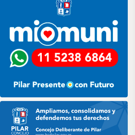
Pilar HCD