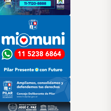
lar
ilar HCD