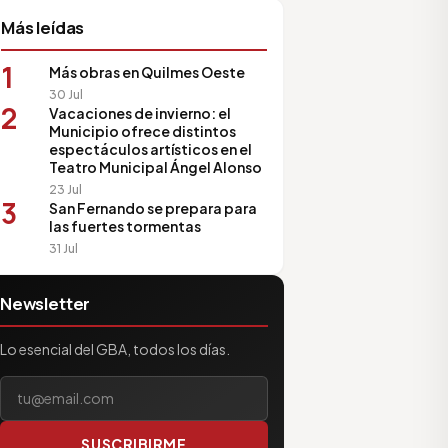
Más leídas
1
Más obras en Quilmes Oeste
30 Jul
2
Vacaciones de invierno: el
Municipio ofrece distintos
espectáculos artísticos en el
Teatro Municipal Ángel Alonso
23 Jul
3
San Fernando se prepara para
las fuertes tormentas
31 Jul
Newsletter
Lo esencial del GBA, todos los días.
Tu correo electrónico
SUSCRIBIRME