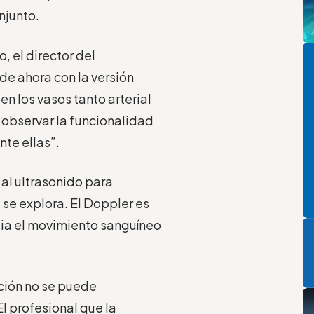
njunto.
Pi
 el director del
 de ahora con la versión
en los vasos tanto arterial
 observar la funcionalidad
nte ellas”.
 al ultrasonido para
 se explora. El Doppler es
P
ia el movimiento sanguíneo
ación no se puede
l profesional que la