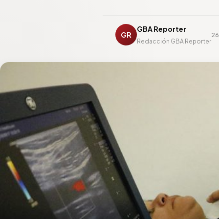
GBA Reporter
GR
26
Redacción GBA Reporter