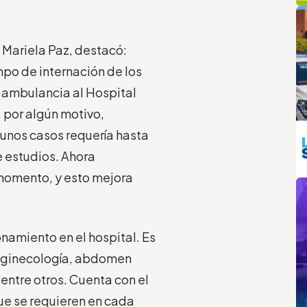
q
L
, Mariela Paz, destacó:
mpo de internación de los
 ambulancia al Hospital
, por algún motivo,
gunos casos requería hasta
e estudios. Ahora
m
 momento, y esto mejora
onamiento en el hospital. Es
, ginecología, abdomen
 entre otros. Cuenta con el
que se requieren en cada