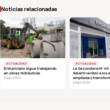
Noticias relacionadas
ACTUALIDAD
ACTUALIDAD
El Municipio sigue trabajando
La Secundaria Nº 40
en obras hidráulicas
Alberti recibió a los
ampliada y transfor
6 Ago 2026
vuelta a clases
6 Ago 2026