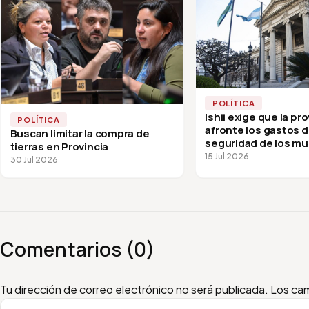
POLÍTICA
Ishii exige que la pro
POLÍTICA
afronte los gastos 
Buscan limitar la compra de
seguridad de los mu
tierras en Provincia
15 Jul 2026
30 Jul 2026
Comentarios (0)
Escribí tu comentario
Nombre
Email
Tu dirección de correo electrónico no será publicada.
Los cam