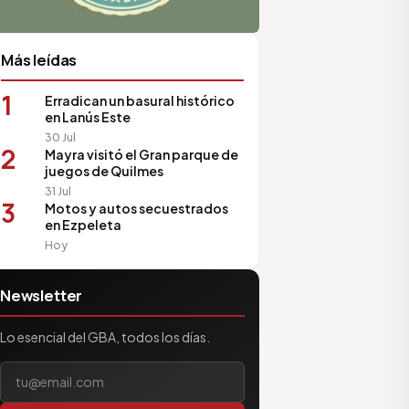
Más leídas
1
Erradican un basural histórico
en Lanús Este
30 Jul
2
Mayra visitó el Gran parque de
juegos de Quilmes
31 Jul
3
Motos y autos secuestrados
en Ezpeleta
Hoy
Newsletter
Lo esencial del GBA, todos los días.
Tu correo electrónico