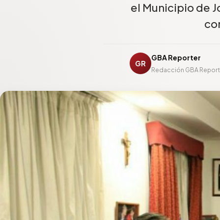
el Municipio de J
co
GBA Reporter
GR
Redacción GBA Report