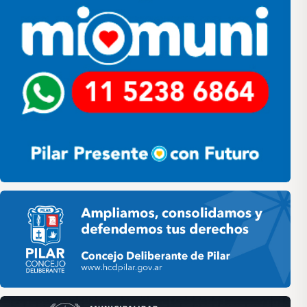
Pilar HCD