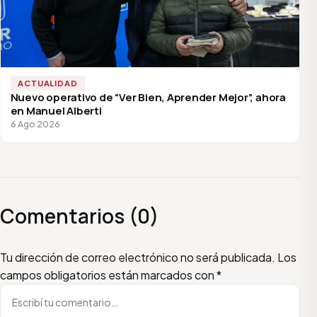
ACTUALIDAD
Nuevo operativo de “Ver Bien, Aprender Mejor”, ahora
en Manuel Alberti
6 Ago 2026
Comentarios (0)
Escribí tu comentario
Nombre
Email
Tu dirección de correo electrónico no será publicada.
Los
campos obligatorios están marcados con
*