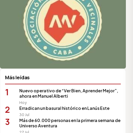
Más leídas
1
Nuevo operativo de “Ver Bien, Aprender Mejor”,
ahora en Manuel Alberti
Hoy
2
Erradican un basural histórico en Lanús Este
30 Jul
3
Más de 60.000 personas en la primera semana de
Universo Aventura
27 Jul