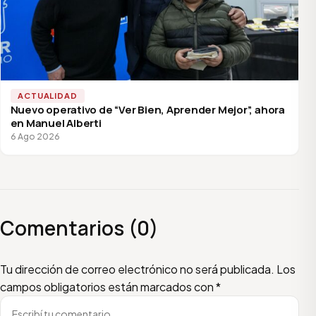
ACTUALIDAD
Nuevo operativo de “Ver Bien, Aprender Mejor”, ahora
en Manuel Alberti
6 Ago 2026
Comentarios (0)
Escribí tu comentario
Nombre
Email
Tu dirección de correo electrónico no será publicada.
Los
campos obligatorios están marcados con
*