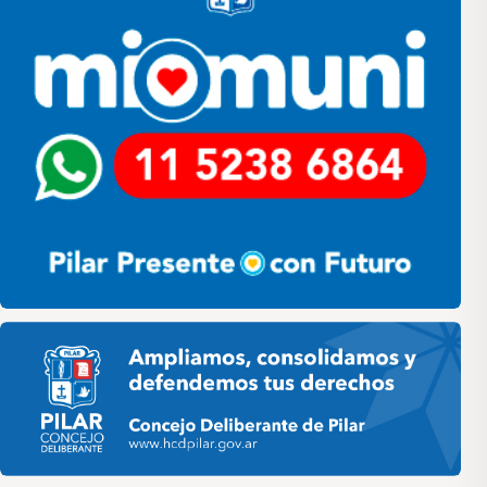
Pilar HCD