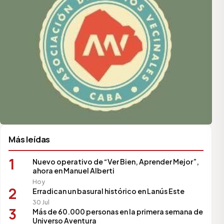
Más leídas
1
Nuevo operativo de “Ver Bien, Aprender Mejor”,
ahora en Manuel Alberti
Hoy
2
Erradican un basural histórico en Lanús Este
30 Jul
3
Más de 60.000 personas en la primera semana de
Universo Aventura