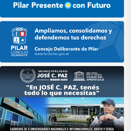
Pilar HCD