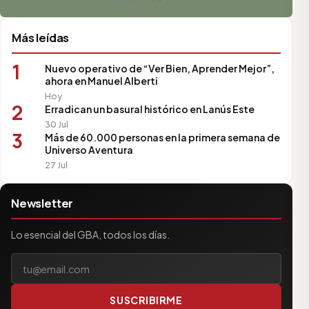
Más leídas
1
Nuevo operativo de “Ver Bien, Aprender Mejor”,
ahora en Manuel Alberti
Hoy
2
Erradican un basural histórico en Lanús Este
30 Jul
3
Más de 60.000 personas en la primera semana de
Universo Aventura
27 Jul
Newsletter
Lo esencial del GBA, todos los días.
Tu correo electrónico
SUSCRIBIRME