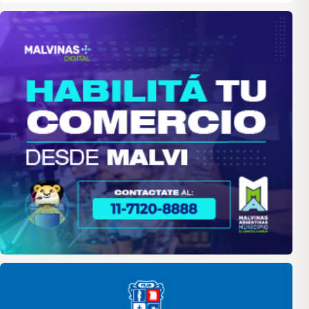
malvinas
Pilar