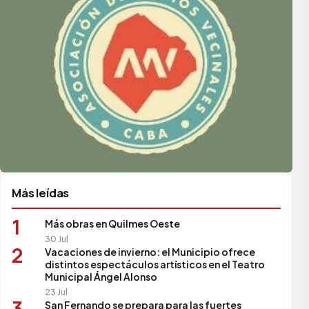
Más leídas
1
Más obras en Quilmes Oeste
30 Jul
2
Vacaciones de invierno: el Municipio ofrece
distintos espectáculos artísticos en el Teatro
Municipal Ángel Alonso
23 Jul
3
San Fernando se prepara para las fuertes