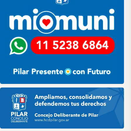
Pilar HCD