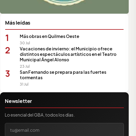
Más leídas
1
Más obras en Quilmes Oeste
30 Jul
2
Vacaciones de invierno: el Municipio ofrece
distintos espectáculos artísticos en el Teatro
Municipal Ángel Alonso
23 Jul
3
San Fernando se prepara para las fuertes
tormentas
31 Jul
Newsletter
Lo esencial del GBA, todos los días.
Tu correo electrónico