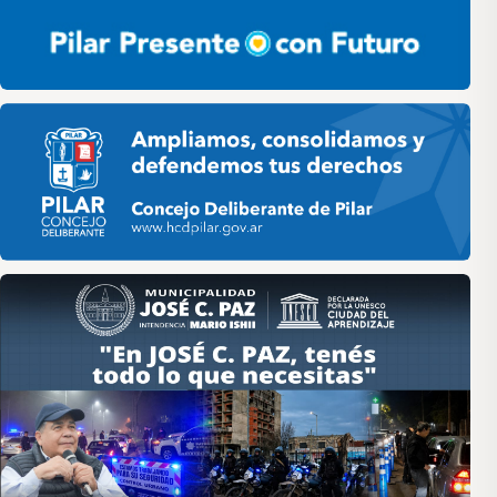
Pilar HCD