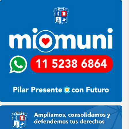
Pilar HCD