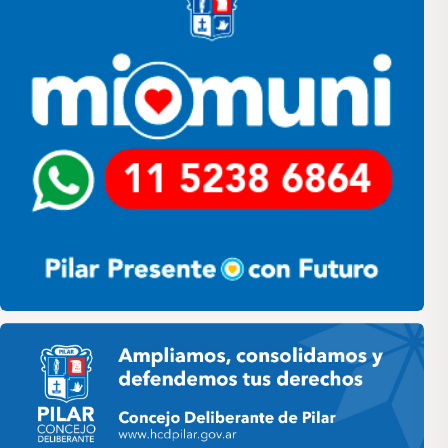
Pilar HCD