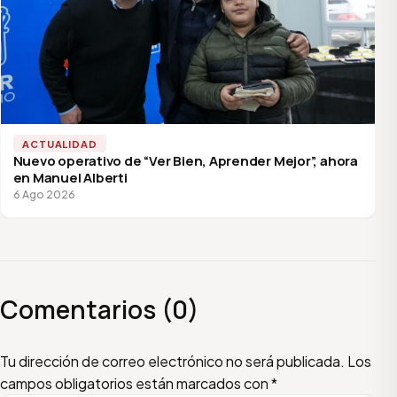
ACTUALIDAD
Nuevo operativo de “Ver Bien, Aprender Mejor”, ahora
en Manuel Alberti
6 Ago 2026
Comentarios (0)
Escribí tu comentario
Nombre
Email
Tu dirección de correo electrónico no será publicada.
Los
campos obligatorios están marcados con
*