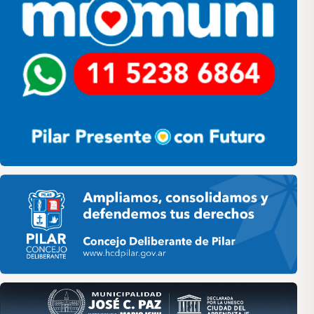
Pilar HCD