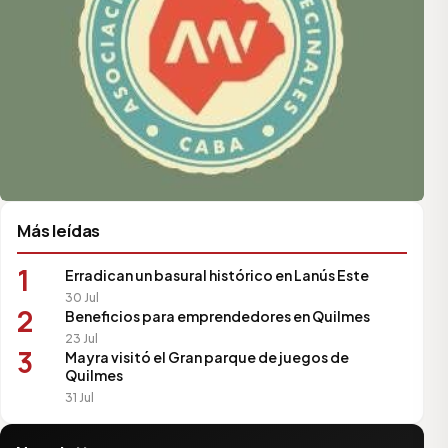
Más leídas
1
Erradican un basural histórico en Lanús Este
30 Jul
2
Beneficios para emprendedores en Quilmes
23 Jul
3
Mayra visitó el Gran parque de juegos de
Quilmes
31 Jul