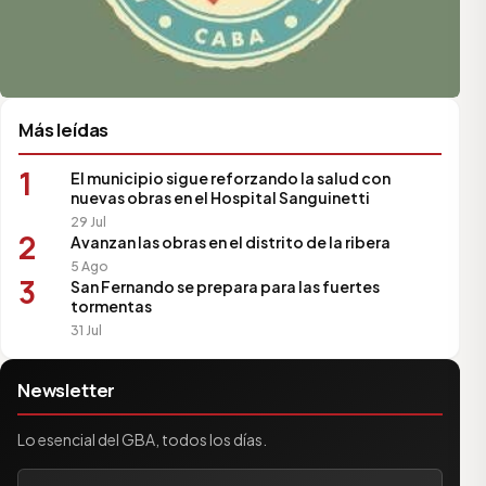
Más leídas
1
El municipio sigue reforzando la salud con
nuevas obras en el Hospital Sanguinetti
29 Jul
2
Avanzan las obras en el distrito de la ribera
5 Ago
3
San Fernando se prepara para las fuertes
tormentas
31 Jul
Newsletter
Lo esencial del GBA, todos los días.
Tu correo electrónico