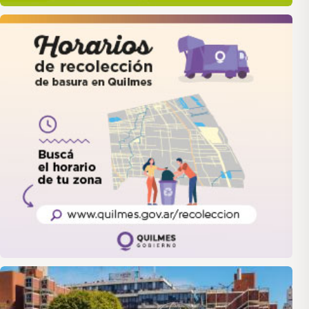
quilmes
LANUS