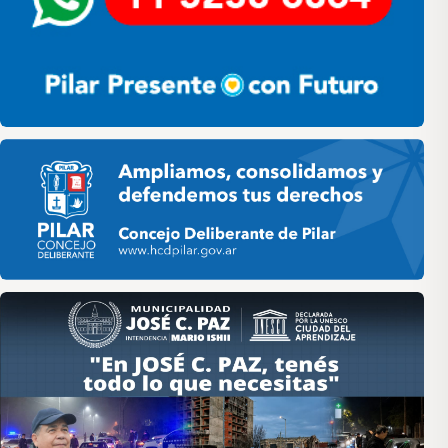
Pilar HCD