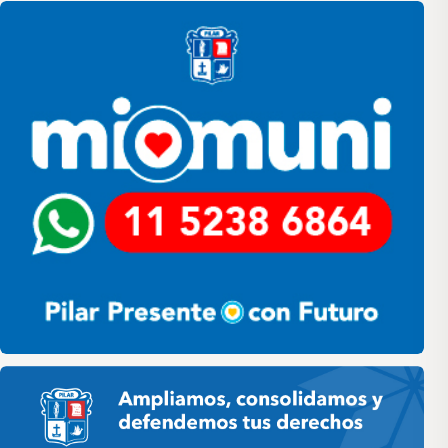
Pilar HCD