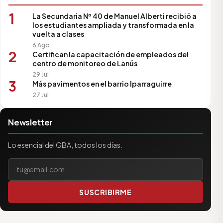
1
La Secundaria Nº 40 de Manuel Alberti recibió a
los estudiantes ampliada y transformada en la
vuelta a clases
6 Ago
2
Certifican la capacitación de empleados del
centro de monitoreo de Lanús
29 Jul
3
Más pavimentos en el barrio Iparraguirre
27 Jul
Newsletter
Lo esencial del GBA, todos los días.
Tu correo electrónico
SUSCRIBIRME