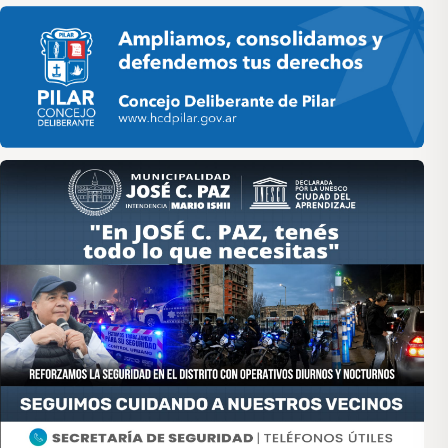
Pilar HCD