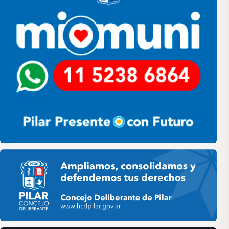
Pilar HCD