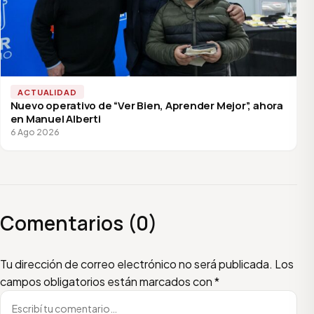
ACTUALIDAD
Nuevo operativo de “Ver Bien, Aprender Mejor”, ahora
en Manuel Alberti
6 Ago 2026
Comentarios (0)
Escribí tu comentario
Nombre
Email
Tu dirección de correo electrónico no será publicada.
Los
campos obligatorios están marcados con
*