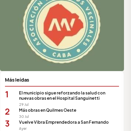
Más leídas
1
El municipio sigue reforzando la salud con
nuevas obras en el Hospital Sanguinetti
29 Jul
2
Más obras en Quilmes Oeste
30 Jul
3
Vuelve Vibra Emprendedora a San Fernando
Ayer