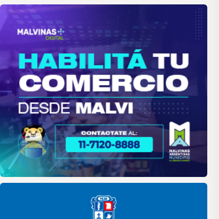
malvinas
Pilar