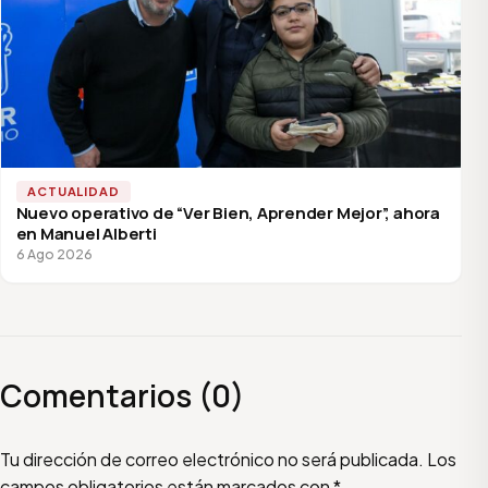
ACTUALIDAD
Nuevo operativo de “Ver Bien, Aprender Mejor”, ahora
en Manuel Alberti
6 Ago 2026
Comentarios (0)
Escribí tu comentario
Nombre
Email
Tu dirección de correo electrónico no será publicada.
Los
campos obligatorios están marcados con
*