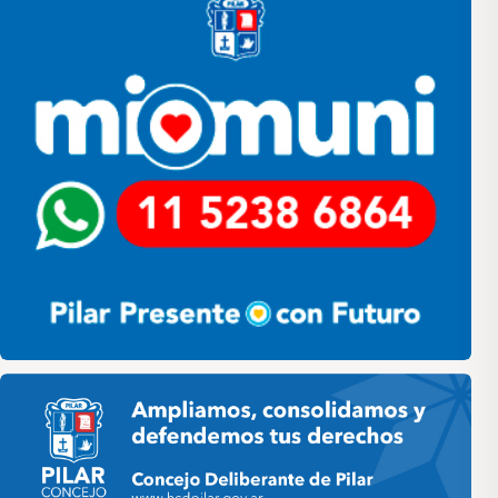
Pilar HCD