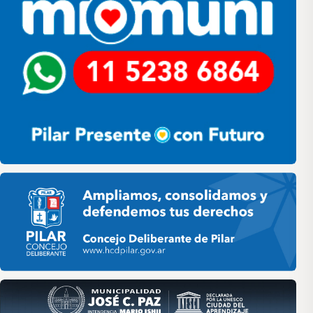
Pilar HCD