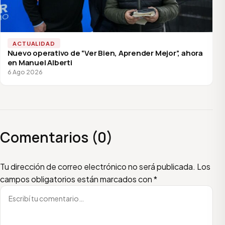
ACTUALIDAD
Nuevo operativo de “Ver Bien, Aprender Mejor”, ahora
en Manuel Alberti
6 Ago 2026
Comentarios (0)
Escribí tu comentario
Nombre
Email
Tu dirección de correo electrónico no será publicada.
Los
campos obligatorios están marcados con
*