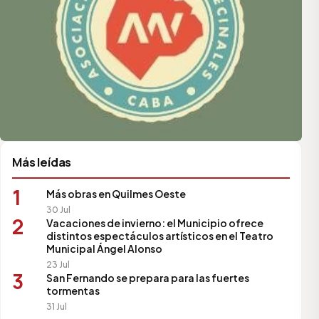
Más leídas
1
Más obras en Quilmes Oeste
30 Jul
2
Vacaciones de invierno: el Municipio ofrece
distintos espectáculos artísticos en el Teatro
Municipal Ángel Alonso
23 Jul
3
San Fernando se prepara para las fuertes
tormentas
31 Jul