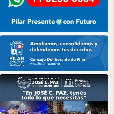
Pilar HCD