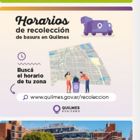
quilmes
LANUS