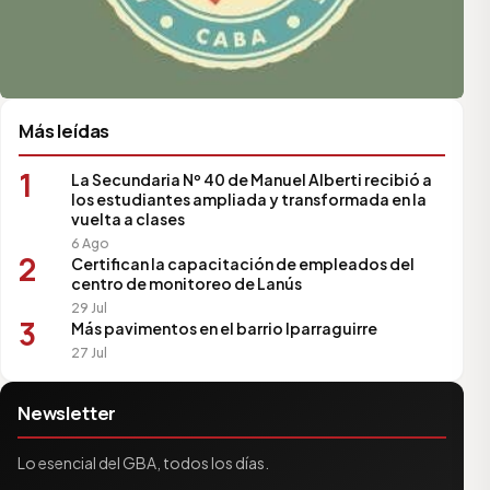
Más leídas
1
La Secundaria Nº 40 de Manuel Alberti recibió a
los estudiantes ampliada y transformada en la
vuelta a clases
6 Ago
2
Certifican la capacitación de empleados del
centro de monitoreo de Lanús
29 Jul
3
Más pavimentos en el barrio Iparraguirre
27 Jul
Newsletter
Lo esencial del GBA, todos los días.