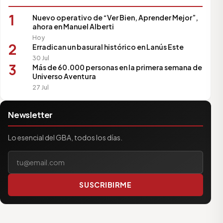
1
Nuevo operativo de “Ver Bien, Aprender Mejor”,
ahora en Manuel Alberti
Hoy
2
Erradican un basural histórico en Lanús Este
30 Jul
3
Más de 60.000 personas en la primera semana de
Universo Aventura
27 Jul
Newsletter
Lo esencial del GBA, todos los días.
Tu correo electrónico
SUSCRIBIRME