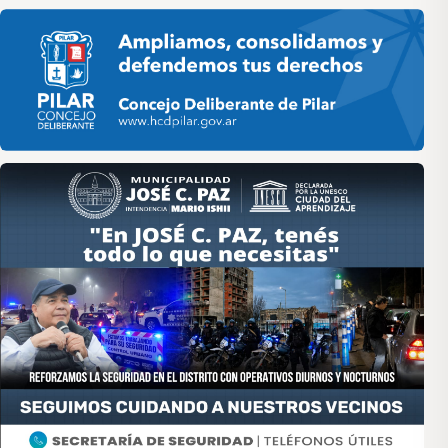
Pilar HCD