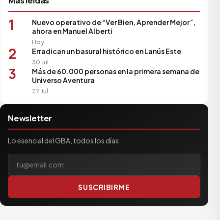
Más leídas
1
Nuevo operativo de “Ver Bien, Aprender Mejor”,
ahora en Manuel Alberti
Hoy
2
Erradican un basural histórico en Lanús Este
30 Jul
3
Más de 60.000 personas en la primera semana de
Universo Aventura
27 Jul
Newsletter
Lo esencial del GBA, todos los días.
Tu correo electrónico
SUSCRIBIRME