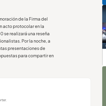
moración de la Firma del
un acto protocolar en la
0 se realizará una reseña
cionalistas. Por la noche, a
tintas presentaciones de
ropuestas para compartir en
A
rter.