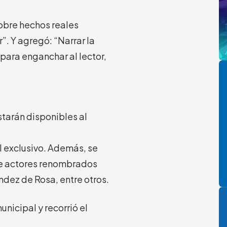
obre hechos reales
”. Y agregó: “Narrar la
 para enganchar al lector,
Pi
starán disponibles al
l exclusivo. Además, se
de actores renombrados
ndez de Rosa, entre otros.
P
unicipal y recorrió el