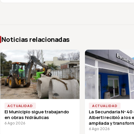
Noticias relacionadas
ACTUALIDAD
ACTUALIDAD
El Municipio sigue trabajando
La Secundaria Nº 40
en obras hidráulicas
Alberti recibió a los
ampliada y transfor
6 Ago 2026
vuelta a clases
6 Ago 2026