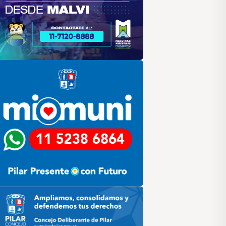
lar
ilar HCD