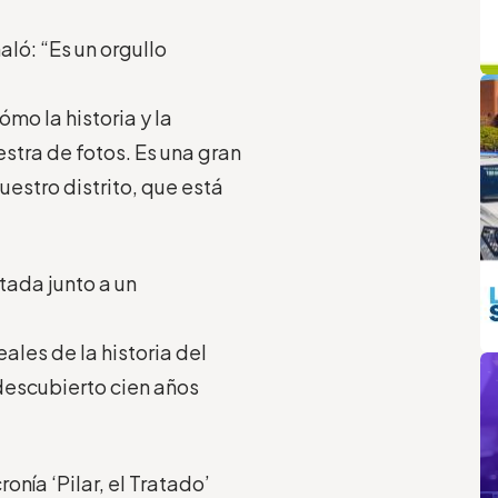
aló: “Es un orgullo
q
L
mo la historia y la
stra de fotos. Es una gran
estro distrito, que está
tada junto a un
m
ales de la historia del
 descubierto cien años
ronía ‘Pilar, el Tratado’