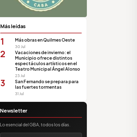
Más leídas
1
Más obras en Quilmes Oeste
30 Jul
2
Vacaciones de invierno: el
Municipio ofrece distintos
espectáculos artísticos en el
Teatro Municipal Ángel Alonso
23 Jul
3
San Fernando se prepara para
las fuertes tormentas
31 Jul
Newsletter
Lo esencial del GBA, todos los días.
Tu correo electrónico