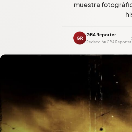
muestra fotográfic
hi
GBA Reporter
GR
Redacción GBA Reporter