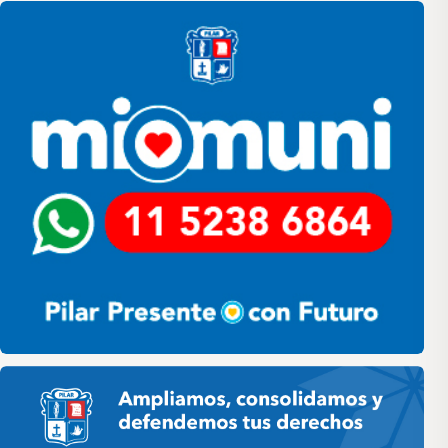
Pilar HCD