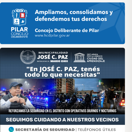
Pilar HCD