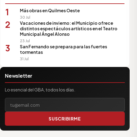
1
Más obras en Quilmes Oeste
30 Jul
2
Vacaciones de invierno: el Municipio ofrece
distintos espectáculos artísticos en el Teatro
Municipal Ángel Alonso
23 Jul
3
San Fernando se prepara para las fuertes
tormentas
31 Jul
Newsletter
Lo esencial del GBA, todos los días.
Tu correo electrónico
SUSCRIBIRME