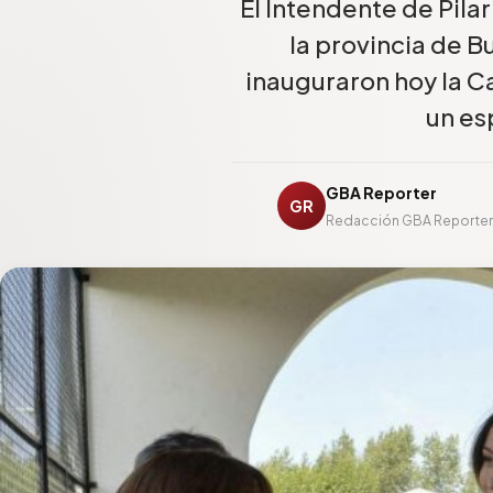
El Intendente de Pila
la provincia de B
inauguraron hoy la C
un es
GBA Reporter
GR
Redacción GBA Reporter