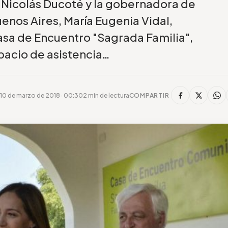
r Nicolás Ducoté y la gobernadora de
uenos Aires, María Eugenia Vidal,
asa de Encuentro "Sagrada Familia",
pacio de asistencia…
10 de marzo de 2018 · 00:30
2 min de lectura
COMPARTIR