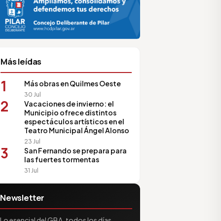
sociación de Medios Vecinales
Más leídas
1
Más obras en Quilmes Oeste
30 Jul
2
Vacaciones de invierno: el
Municipio ofrece distintos
espectáculos artísticos en el
Teatro Municipal Ángel Alonso
23 Jul
3
San Fernando se prepara para
las fuertes tormentas
31 Jul
Newsletter
Lo esencial del GBA, todos los días.