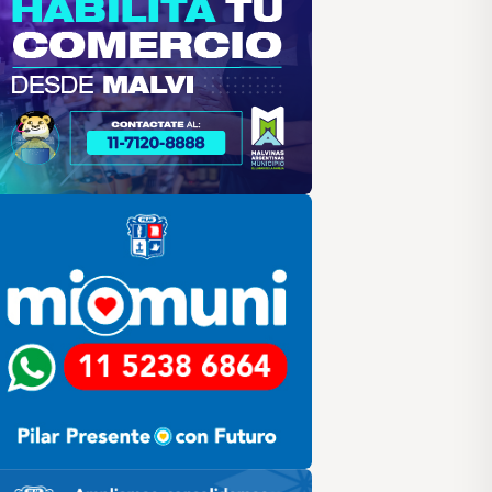
lar
ilar HCD