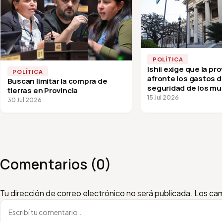
POLÍTICA
Ishii exige que la pro
POLÍTICA
afronte los gastos 
Buscan limitar la compra de
seguridad de los mu
tierras en Provincia
15 Jul 2026
30 Jul 2026
Comentarios (0)
Escribí tu comentario
Nombre
Email
Tu dirección de correo electrónico no será publicada.
Los cam