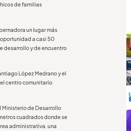
chicos de familias
obernadora un lugar más
q
L
a oportunidad a casi 50
e desarrollo y de encuentro
antiago López Medrano y el
del centro comunitario
el Ministerio de Desarrollo
m
73 metros cuadrados donde se
área administrativa, una