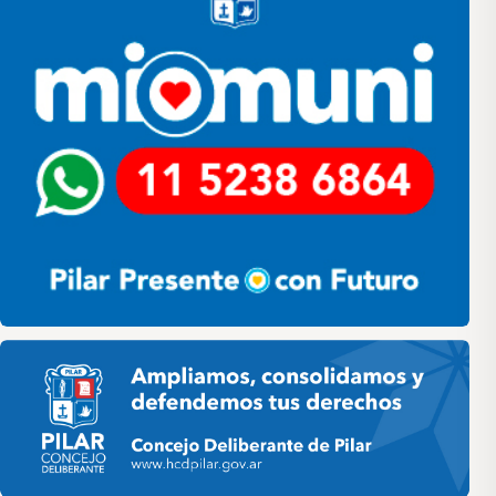
Pilar HCD