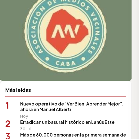
Más leídas
1
Nuevo operativo de “Ver Bien, Aprender Mejor”,
ahora en Manuel Alberti
Hoy
2
Erradican un basural histórico en Lanús Este
30 Jul
3
Más de 60.000 personas en la primera semana de