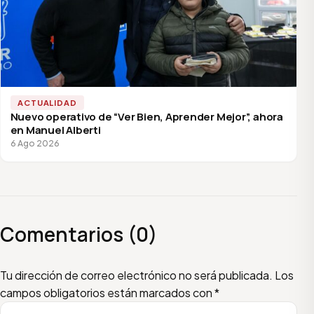
ACTUALIDAD
Nuevo operativo de “Ver Bien, Aprender Mejor”, ahora
en Manuel Alberti
6 Ago 2026
Comentarios (0)
Escribí tu comentario
Nombre
Email
Tu dirección de correo electrónico no será publicada.
Los
campos obligatorios están marcados con
*