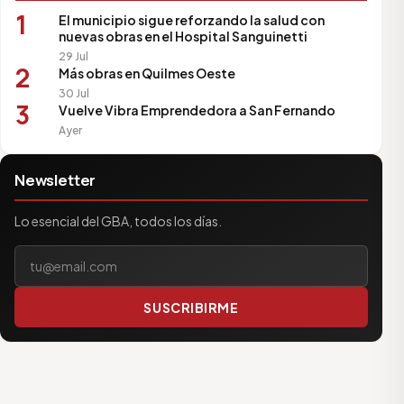
1
El municipio sigue reforzando la salud con
nuevas obras en el Hospital Sanguinetti
29 Jul
2
Más obras en Quilmes Oeste
30 Jul
3
Vuelve Vibra Emprendedora a San Fernando
Ayer
Newsletter
Lo esencial del GBA, todos los días.
Tu correo electrónico
SUSCRIBIRME