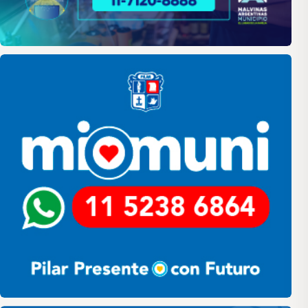
Pilar
Pilar HCD