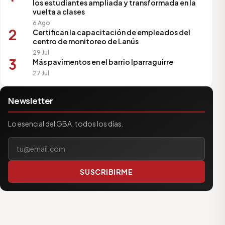
los estudiantes ampliada y transformada en la
vuelta a clases
6 Ago
2
Certifican la capacitación de empleados del
centro de monitoreo de Lanús
29 Jul
3
Más pavimentos en el barrio Iparraguirre
27 Jul
Newsletter
Lo esencial del GBA, todos los días.
Tu correo electrónico
SUSCRIBIRME