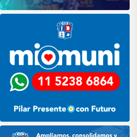
Pilar
Pilar HCD