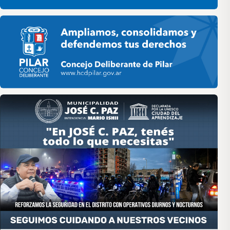
Pilar HCD