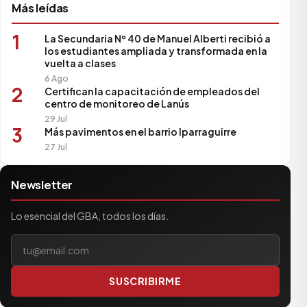
Más leídas
1
La Secundaria Nº 40 de Manuel Alberti recibió a
los estudiantes ampliada y transformada en la
vuelta a clases
6 Ago
2
Certifican la capacitación de empleados del
centro de monitoreo de Lanús
29 Jul
3
Más pavimentos en el barrio Iparraguirre
27 Jul
Newsletter
Lo esencial del GBA, todos los días.
Tu correo electrónico
SUSCRIBIRME