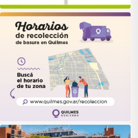
quilmes
LANUS