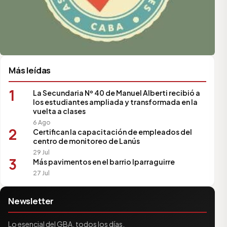
Más leídas
1
La Secundaria Nº 40 de Manuel Alberti recibió a
los estudiantes ampliada y transformada en la
vuelta a clases
6 Ago
2
Certifican la capacitación de empleados del
centro de monitoreo de Lanús
29 Jul
3
Más pavimentos en el barrio Iparraguirre
27 Jul
Newsletter
Lo esencial del GBA, todos los días.