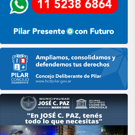
Pilar HCD