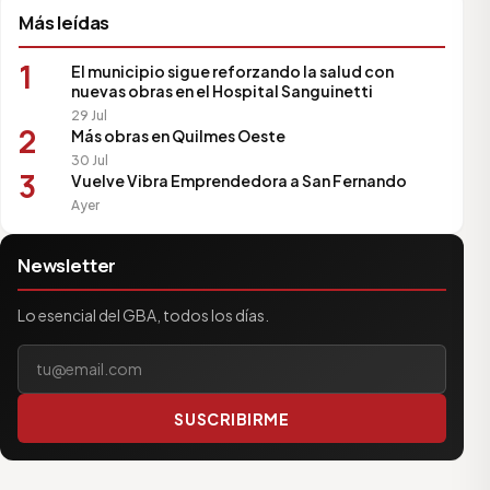
Más leídas
1
El municipio sigue reforzando la salud con
nuevas obras en el Hospital Sanguinetti
29 Jul
2
Más obras en Quilmes Oeste
30 Jul
3
Vuelve Vibra Emprendedora a San Fernando
Ayer
Newsletter
Lo esencial del GBA, todos los días.
Tu correo electrónico
SUSCRIBIRME