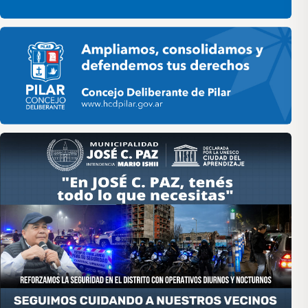
Pilar HCD