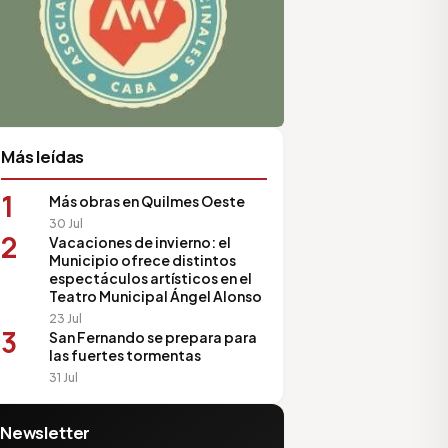
Más leídas
1
Más obras en Quilmes Oeste
30 Jul
2
Vacaciones de invierno: el
Municipio ofrece distintos
espectáculos artísticos en el
Teatro Municipal Ángel Alonso
23 Jul
3
San Fernando se prepara para
las fuertes tormentas
31 Jul
Newsletter