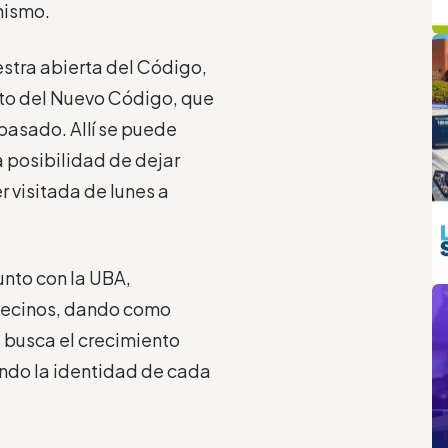
mismo.
q
L
estra abierta del Código,
cto del Nuevo Código, que
pasado. Allí se puede
a posibilidad de dejar
 visitada de lunes a
unto con la UBA,
m
 vecinos, dando como
 busca el crecimiento
endo la identidad de cada