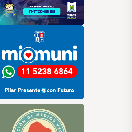
lar
ilar HCD
sociación de Medios Vecinales