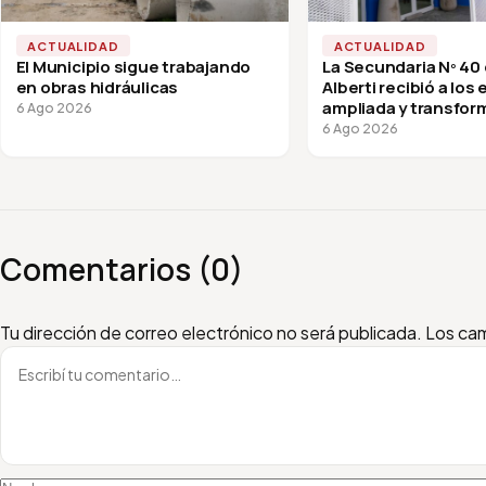
ACTUALIDAD
ACTUALIDAD
El Municipio sigue trabajando
La Secundaria Nº 40
en obras hidráulicas
Alberti recibió a los
ampliada y transfor
6 Ago 2026
vuelta a clases
6 Ago 2026
Comentarios (0)
Escribí tu comentario
Nombre
Email
Tu dirección de correo electrónico no será publicada.
Los cam