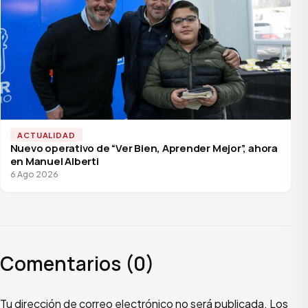
ACTUALIDAD
Nuevo operativo de “Ver Bien, Aprender Mejor”, ahora
en Manuel Alberti
6 Ago 2026
Comentarios (0)
Escribí tu comentario
Nombre
Email
Tu dirección de correo electrónico no será publicada.
Los