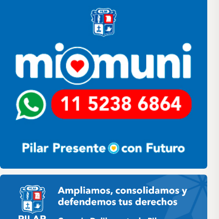
Pilar HCD