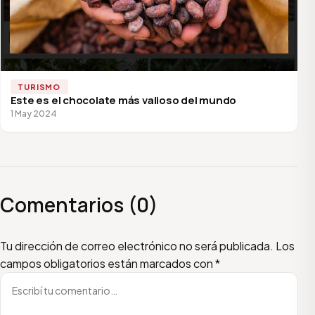
TURISMO
Este es el chocolate más valioso del mundo
1 May 2024
Comentarios (0)
Escribí tu comentario
Nombre
Email
Tu dirección de correo electrónico no será publicada.
Los
campos obligatorios están marcados con
*