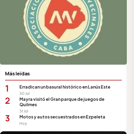
Más leídas
1
Erradican un basural histórico en Lanús Este
30 Jul
2
Mayra visitó el Gran parque de juegos de
Quilmes
31 Jul
3
Motos y autos secuestrados en Ezpeleta
Hoy