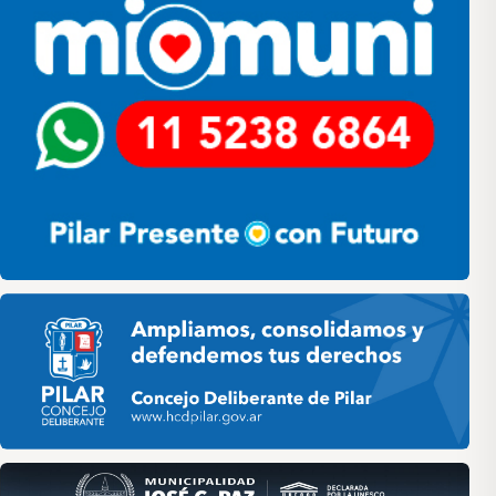
Pilar HCD