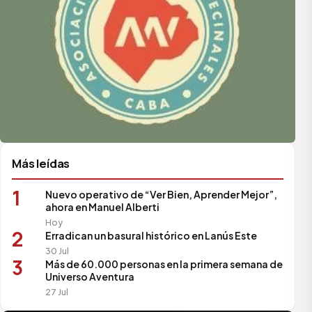
Más leídas
1
Nuevo operativo de “Ver Bien, Aprender Mejor”,
ahora en Manuel Alberti
Hoy
2
Erradican un basural histórico en Lanús Este
30 Jul
3
Más de 60.000 personas en la primera semana de
Universo Aventura
27 Jul