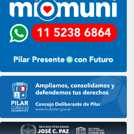
Pilar HCD