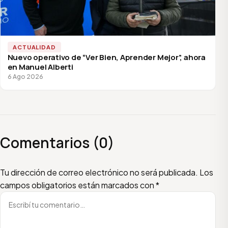
ACTUALIDAD
Nuevo operativo de “Ver Bien, Aprender Mejor”, ahora
en Manuel Alberti
6 Ago 2026
Comentarios (0)
Escribí tu comentario
Nombre
Email
Tu dirección de correo electrónico no será publicada.
Los
campos obligatorios están marcados con
*