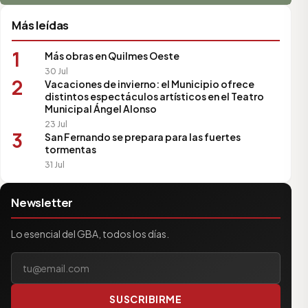
Más leídas
1
Más obras en Quilmes Oeste
30 Jul
2
Vacaciones de invierno: el Municipio ofrece
distintos espectáculos artísticos en el Teatro
Municipal Ángel Alonso
23 Jul
3
San Fernando se prepara para las fuertes
tormentas
31 Jul
Newsletter
Lo esencial del GBA, todos los días.
Tu correo electrónico
SUSCRIBIRME