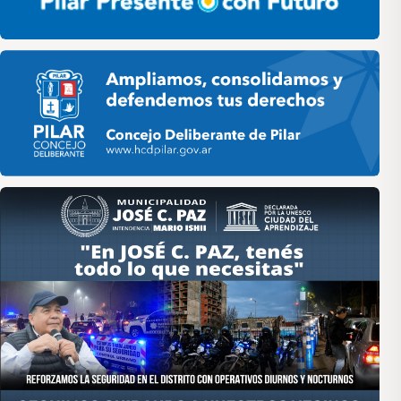
Pilar HCD