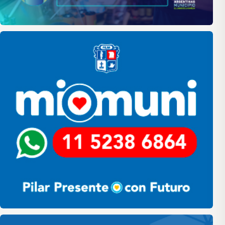
Pilar
Pilar HCD