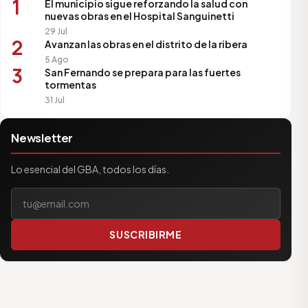
1
El municipio sigue reforzando la salud con
nuevas obras en el Hospital Sanguinetti
29 Jul
2
Avanzan las obras en el distrito de la ribera
5 Ago
3
San Fernando se prepara para las fuertes
tormentas
31 Jul
Newsletter
Lo esencial del GBA, todos los días.
Tu correo electrónico
SUSCRIBIRME