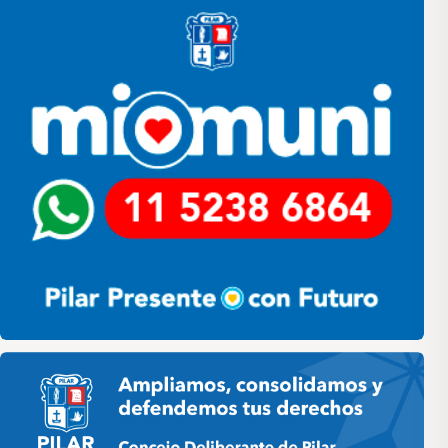
Pilar HCD