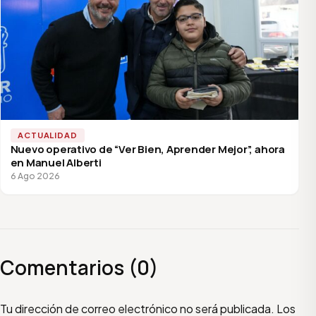
ACTUALIDAD
Nuevo operativo de “Ver Bien, Aprender Mejor”, ahora
en Manuel Alberti
6 Ago 2026
Comentarios (0)
Escribí tu comentario
Nombre
Email
Tu dirección de correo electrónico no será publicada.
Los