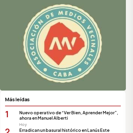
Más leídas
1
Nuevo operativo de “Ver Bien, Aprender Mejor”,
ahora en Manuel Alberti
Hoy
2
Erradican un basural histórico en Lanús Este