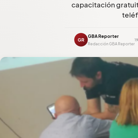
capacitación gratui
telé
GBA Reporter
GR
1
Redacción GBA Reporter