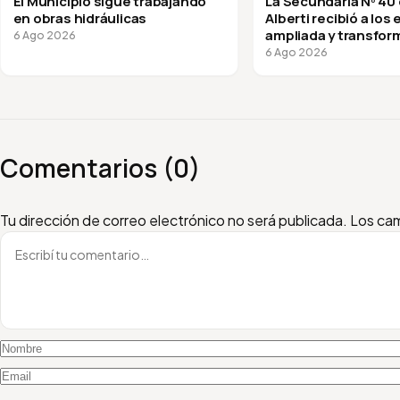
El Municipio sigue trabajando
La Secundaria Nº 40
en obras hidráulicas
Alberti recibió a los
ampliada y transfor
6 Ago 2026
vuelta a clases
6 Ago 2026
Comentarios (0)
Escribí tu comentario
Nombre
Email
Tu dirección de correo electrónico no será publicada.
Los cam