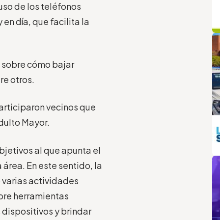
uso de los teléfonos
en día, que facilita la
q
L
s sobre cómo bajar
re otros.
participaron vecinos que
dulto Mayor.
bjetivos al que apunta el
m
 área. En este sentido, la
 varias actividades
obre herramientas
 dispositivos y brindar