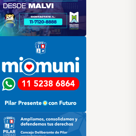
lar
ilar HCD