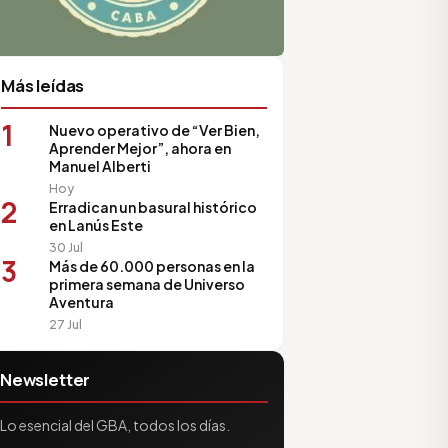
Más leídas
1
Nuevo operativo de “Ver Bien,
Aprender Mejor”, ahora en
Manuel Alberti
Hoy
2
Erradican un basural histórico
en Lanús Este
30 Jul
3
Más de 60.000 personas en la
primera semana de Universo
Aventura
27 Jul
Newsletter
Lo esencial del GBA, todos los días.