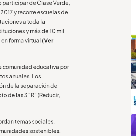
o participar de Clase Verde,
2017 y recorre escuelas de
taciones a toda la
ituciones y más de 10 mil
q
L
 en forma virtual
(Ver
 la comunidad educativa por
tos anuales. Los
ón de la separación de
to de las 3 “R” (Reducir,
m
ordan temas sociales,
omunidades sostenibles.