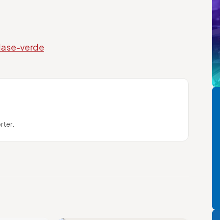
clase-verde
Pi
rter.
P