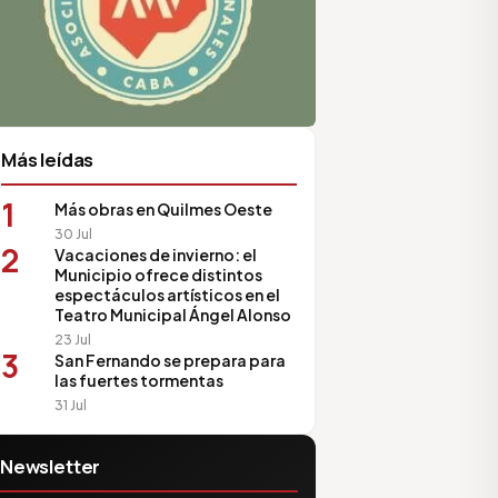
Más leídas
1
Más obras en Quilmes Oeste
30 Jul
2
Vacaciones de invierno: el
Municipio ofrece distintos
espectáculos artísticos en el
Teatro Municipal Ángel Alonso
23 Jul
3
San Fernando se prepara para
las fuertes tormentas
31 Jul
Newsletter