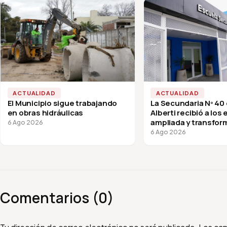
ACTUALIDAD
ACTUALIDAD
El Municipio sigue trabajando
La Secundaria Nº 40
en obras hidráulicas
Alberti recibió a los
ampliada y transfor
6 Ago 2026
vuelta a clases
6 Ago 2026
Comentarios (0)
Escribí tu comentario
Nombre
Email