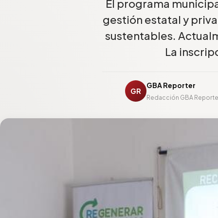
El programa municipa
gestión estatal y priv
sustentables. Actualm
La inscrip
GBA Reporter
GR
Redacción GBA Reporte