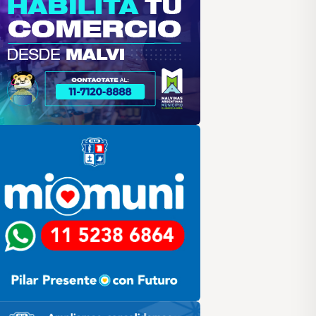
lar
ilar HCD