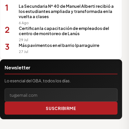
1
La Secundaria Nº 40 de Manuel Alberti recibió a
los estudiantes ampliada y transformada en la
vuelta a clases
6 Ago
2
Certifican la capacitación de empleados del
centro de monitoreo de Lanús
29 Jul
3
Más pavimentos en el barrio Iparraguirre
27 Jul
Newsletter
Lo esencial del GBA, todos los días.
Tu correo electrónico
SUSCRIBIRME