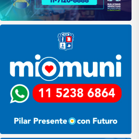
Pilar
Pilar HCD