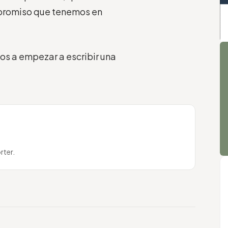
mpromiso que tenemos en
A
mos a empezar a escribir una
rter.