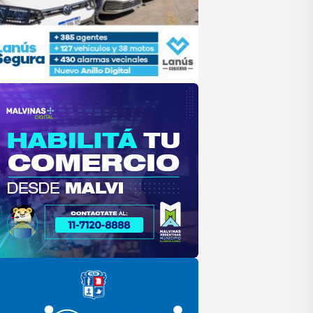
alvinas
lar