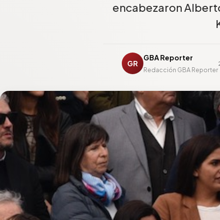
encabezaron Alberto
GBA Reporter
GR
Redacción GBA Reporter