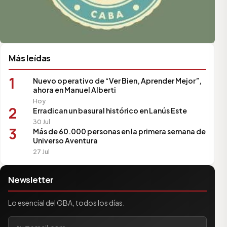
Más leídas
1
Nuevo operativo de “Ver Bien, Aprender Mejor”,
ahora en Manuel Alberti
Hoy
2
Erradican un basural histórico en Lanús Este
30 Jul
3
Más de 60.000 personas en la primera semana de
Universo Aventura
27 Jul
Newsletter
Lo esencial del GBA, todos los días.
Tu correo electrónico