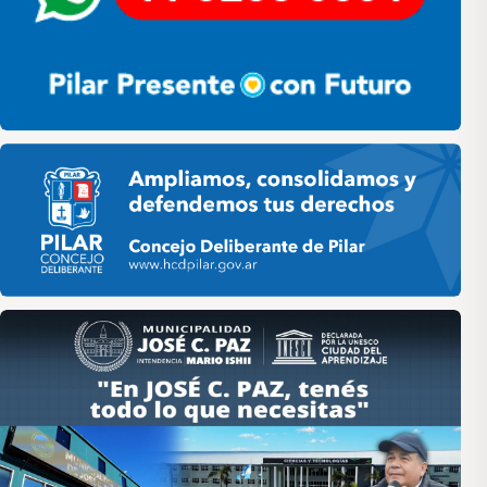
Pilar HCD