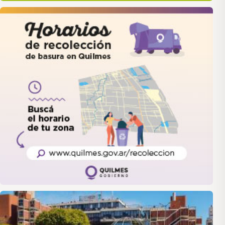
quilmes
LANUS