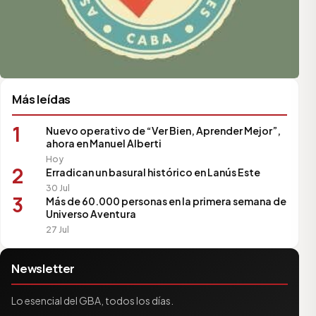
Más leídas
1
Nuevo operativo de “Ver Bien, Aprender Mejor”,
ahora en Manuel Alberti
Hoy
2
Erradican un basural histórico en Lanús Este
30 Jul
3
Más de 60.000 personas en la primera semana de
Universo Aventura
27 Jul
Newsletter
Lo esencial del GBA, todos los días.