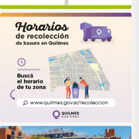
quilmes
LANUS