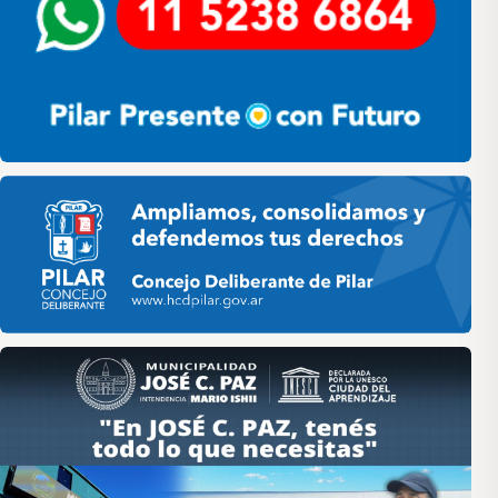
Pilar HCD