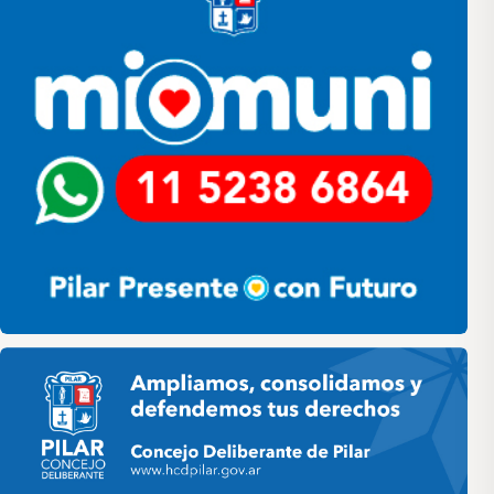
Pilar HCD