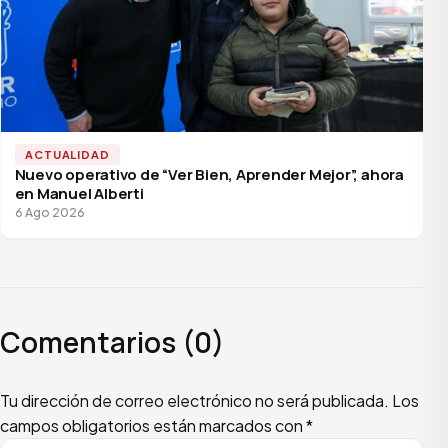
ACTUALIDAD
Nuevo operativo de “Ver Bien, Aprender Mejor”, ahora
en Manuel Alberti
6 Ago 2026
Comentarios (0)
Escribí tu comentario
Nombre
Email
Tu dirección de correo electrónico no será publicada.
Los
campos obligatorios están marcados con
*