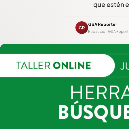
que estén 
GBA Reporter
GR
Redacción GBA Report