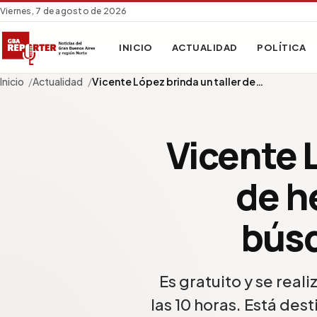
Viernes, 7 de agosto de 2026
INICIO
ACTUALIDAD
POLÍTICA
Inicio
Actualidad
Vicente López brinda un taller de…
Vicente L
de h
búsq
Es gratuito y se real
las 10 horas. Está de