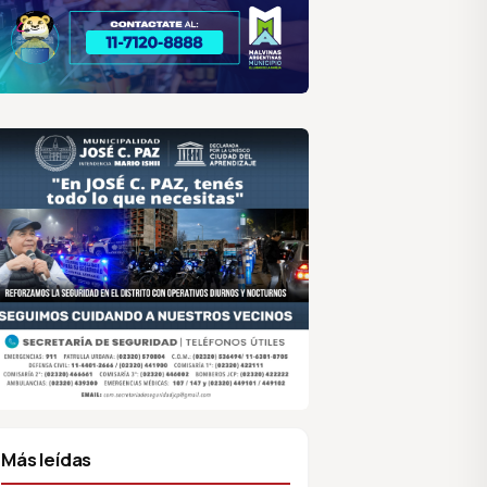
lar
ilar HCD
sociación de Medios Vecinales
Más leídas