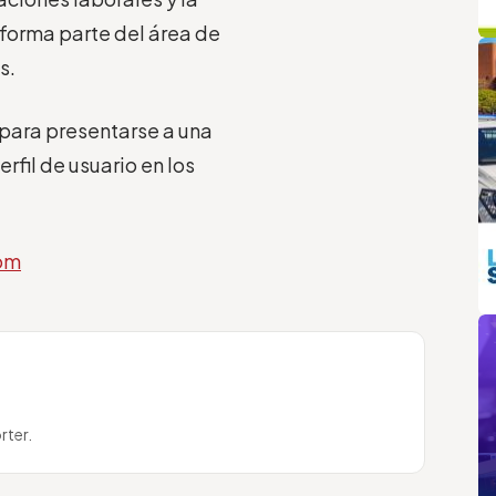
 forma parte del área de
q
L
s.
para presentarse a una
rfil de usuario en los
com
m
rter.