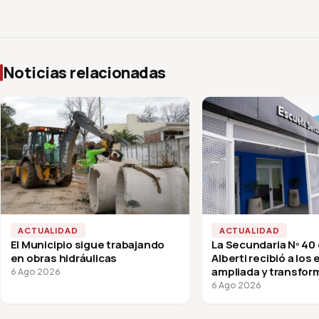
Noticias relacionadas
ACTUALIDAD
ACTUALIDAD
El Municipio sigue trabajando
La Secundaria Nº 40
en obras hidráulicas
Alberti recibió a los
ampliada y transfor
6 Ago 2026
vuelta a clases
6 Ago 2026