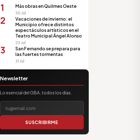
1
Más obras en Quilmes Oeste
30 Jul
2
Vacaciones de invierno: el
Municipio ofrece distintos
espectáculos artísticos en el
Teatro Municipal Ángel Alonso
23 Jul
3
San Fernando se prepara para
las fuertes tormentas
31 Jul
Newsletter
Lo esencial del GBA, todos los días.
Tu correo electrónico
SUSCRIBIRME