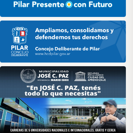
Pilar HCD