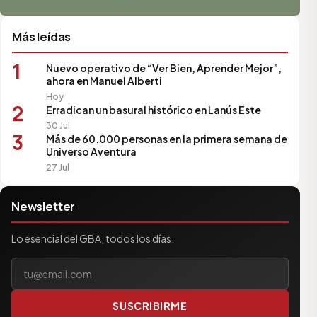
Más leídas
1
Nuevo operativo de “Ver Bien, Aprender Mejor”,
ahora en Manuel Alberti
Hoy
2
Erradican un basural histórico en Lanús Este
30 Jul
3
Más de 60.000 personas en la primera semana de
Universo Aventura
27 Jul
Newsletter
Lo esencial del GBA, todos los días.
Tu correo electrónico
SUSCRIBIRME