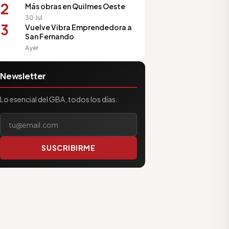
2
Más obras en Quilmes Oeste
30 Jul
3
Vuelve Vibra Emprendedora a
San Fernando
Ayer
Newsletter
Lo esencial del GBA, todos los días.
Tu correo electrónico
SUSCRIBIRME