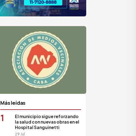
lar
ilar HCD
sociación de Medios Vecinales
Más leídas
1
El municipio sigue reforzando
la salud con nuevas obras en el
Hospital Sanguinetti
29 Jul