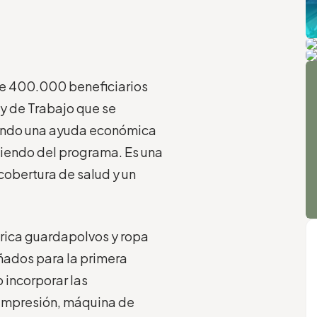
Pi
P
A
e 400.000 beneficiarios
 y de Trabajo que se
biendo una ayuda económica
diendo del programa. Es una
cobertura de salud y un
rica guardapolvos y ropa
ñados para la primera
 incorporar las
 impresión, máquina de