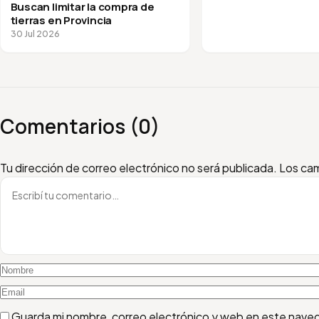
Buscan limitar la compra de
tierras en Provincia
30 Jul 2026
Comentarios (0)
Escribí tu comentario
Nombre
Email
Tu dirección de correo electrónico no será publicada.
Los cam
Guarda mi nombre, correo electrónico y web en este nave