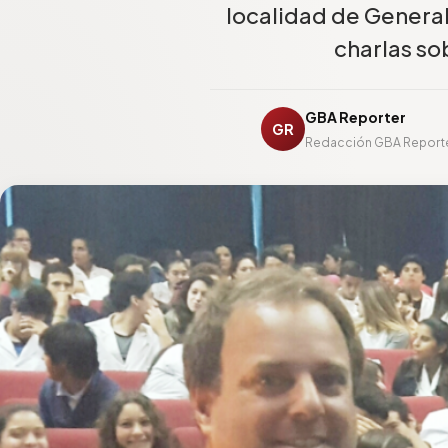
localidad de Genera
charlas so
GBA Reporter
GR
Redacción GBA Report