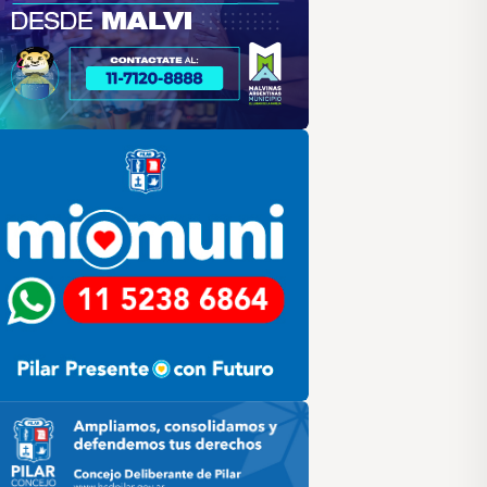
lar
ilar HCD