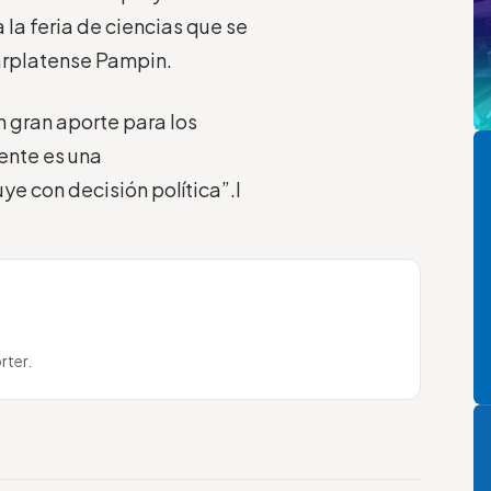
la feria de ciencias que se
arplatense Pampin.
n gran aporte para los
Pi
ente es una
ye con decisión política”.l
rter.
P