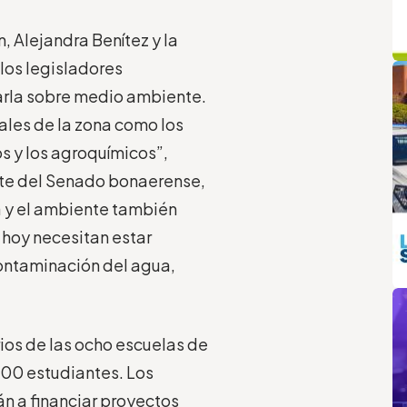
n, Alejandra Benítez y la
q
L
 los legisladores
arla sobre medio ambiente.
ales de la zona como los
s y los agroquímicos”,
nte del Senado bonaerense,
za y el ambiente también
 hoy necesitan estar
ontaminación del agua,
m
rios de las ocho escuelas de
400 estudiantes. Los
n a financiar proyectos