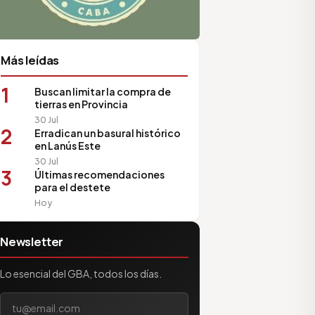
Más leídas
1
Buscan limitar la compra de
tierras en Provincia
30 Jul
2
Erradican un basural histórico
en Lanús Este
30 Jul
3
Últimas recomendaciones
para el destete
Hoy
Newsletter
Lo esencial del GBA, todos los días.
Tu correo electrónico