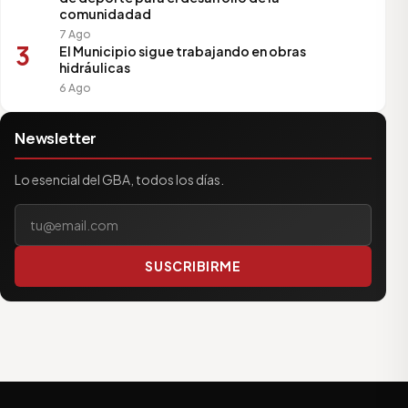
comunidadad
7 Ago
3
El Municipio sigue trabajando en obras
hidráulicas
6 Ago
Newsletter
Lo esencial del GBA, todos los días.
Tu correo electrónico
SUSCRIBIRME