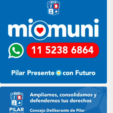
Pilar HCD