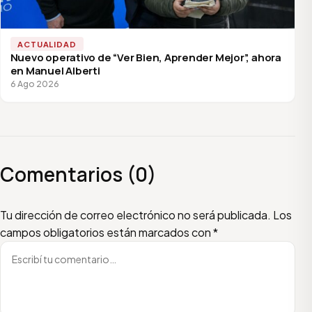
ACTUALIDAD
Nuevo operativo de “Ver Bien, Aprender Mejor”, ahora
en Manuel Alberti
6 Ago 2026
Comentarios (0)
Escribí tu comentario
Nombre
Email
Tu dirección de correo electrónico no será publicada.
Los
campos obligatorios están marcados con
*