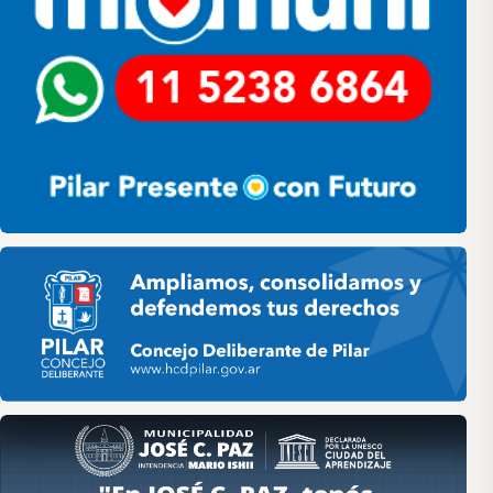
Pilar HCD