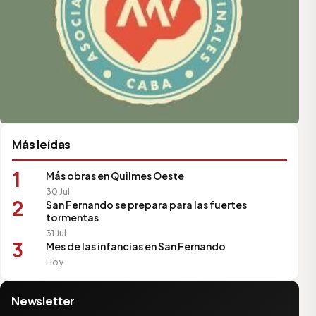
Más leídas
1
Más obras en Quilmes Oeste
30 Jul
2
San Fernando se prepara para las fuertes
tormentas
31 Jul
3
Mes de las infancias en San Fernando
Hoy
Newsletter